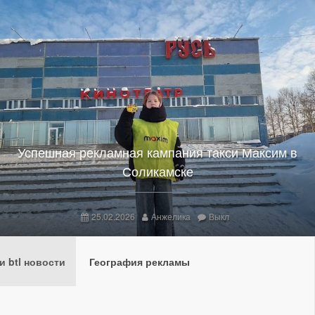
Успешная рекламная кампания такси Максим в
Соликамске
25.02.2026
Анжелика
Выкл
 btl новости
География рекламы