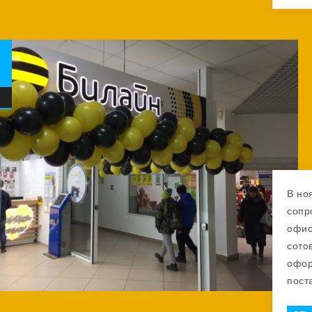
В но
сопр
офис
сото
офор
пост