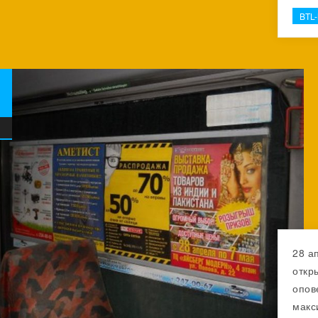
BTL
28 а
откр
опов
макс