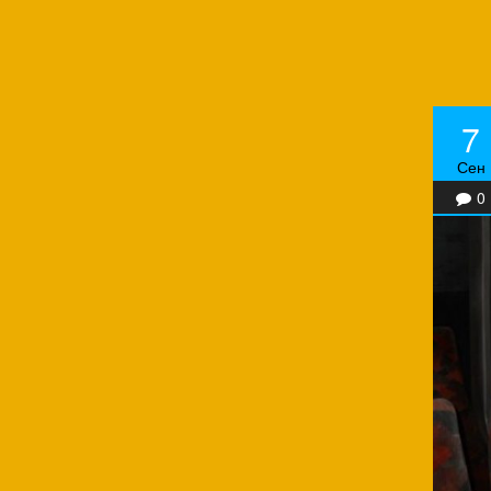
7
Сен
0