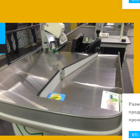
Разм
прод
прох
BTL