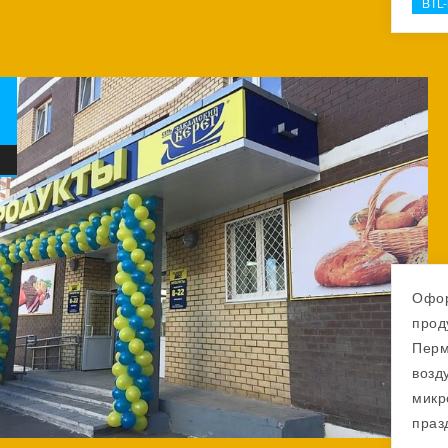
BTL
Офор
прод
Перм
возд
микр
праз