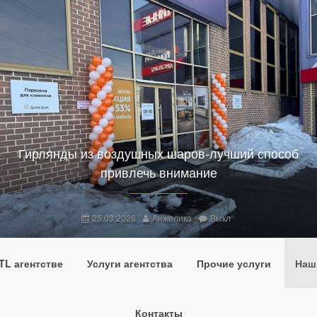
Гирлянды из воздушных шаров-лучший способ
привлечь внимание
25.03.2026
Анжелика
Выкл
TL агентстве
Услуги агентства
Прочие услуги
Наши
Контакты