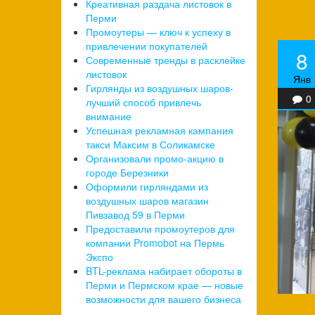
Креативная раздача листовок в
Перми
Промоутеры — ключ к успеху в
привлечении покупателей
8
Современные тренды в расклейке
листовок
Янв
Гирлянды из воздушных шаров-
0
лучший способ привлечь
внимание
Успешная рекламная кампания
такси Максим в Соликамске
Организовали промо-акцию в
городе Березники
Оформили гирляндами из
воздушных шаров магазин
Пивзавод 59 в Перми
Предоставили промоутеров для
компании Promobot на Пермь
Экспо
BTL-реклама набирает обороты в
Перми и Пермском крае — новые
возможности для вашего бизнеса