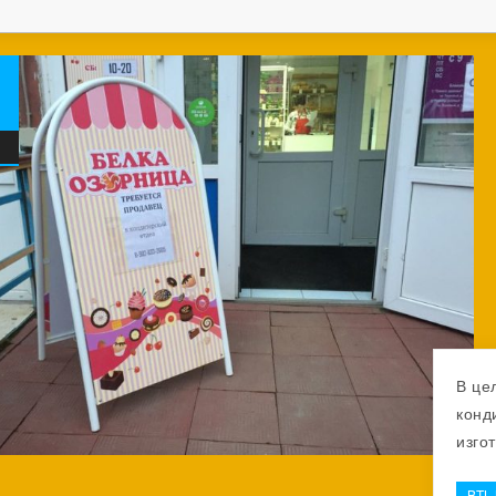
В це
конд
изго
BTL