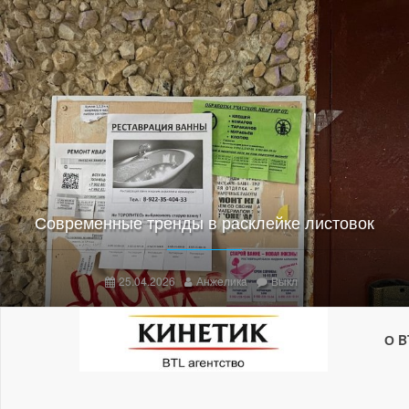
Современные тренды в расклейке листовок
25.04.2026
Анжелика
Выкл
О B