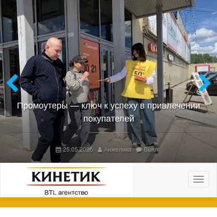
Previous
Next
Промоутеры — ключ к успеху в привлечении
покупателей
25.05.2026
Анжелика
Выкл
Пере
нави